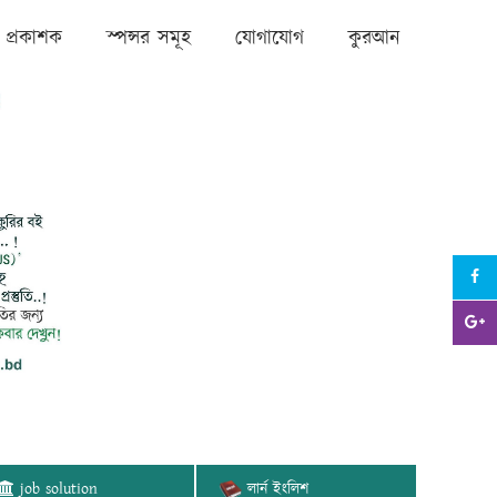
প্রকাশক
স্পন্সর সমূহ
যোগাযোগ
কুরআন
job solution
লার্ন ইংলিশ