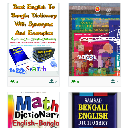
0
0
0
0