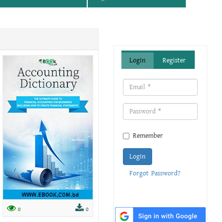
Login
Register
Remember
Login
Forgot Password?
0
0