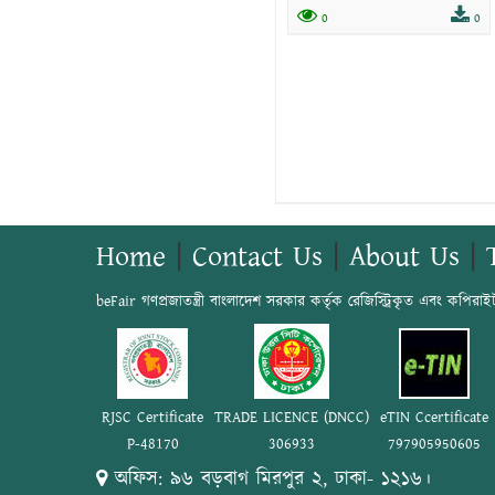
0
0
Home
|
Contact Us
|
About Us
|
beFair গণপ্রজাতন্ত্রী বাংলাদেশ সরকার কর্তৃক রেজিস্ট্রিকৃত এবং কপিরাই
RJSC Certificate
TRADE LICENCE (DNCC)
eTIN Ccertificate
P-48170
306933
797905950605
অফিস: ৯৬ বড়বাগ মিরপুর ২, ঢাকা- ১২১৬।