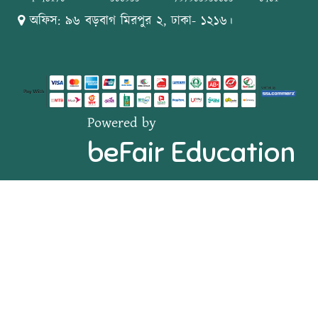
অফিস: ৯৬ বড়বাগ মিরপুর ২, ঢাকা- ১২১৬।
Powered by
beFair Education