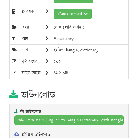
প্রকাশক
eBook.com.bd
বিষয়
ভোকাবুলারি ভার্সন ১
ধরন
Vocabulary
ট্যাগ
ইংলিশ, bangla, dictionary
পৃষ্ঠা সংখ্যা
৫০২
ফাইল সাইজ
৪১.৫ MB
ডাউনলোড
ফ্রী ডাউনলোড
ডাউনলোড করুন (English to Bangla Dictionary With Bangla Text P
প্রিমিয়াম ডাউনলোড