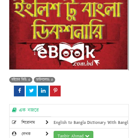
বইয়ের ভিউ: 0
ডাউনলোড: 0
এক নজরে
শিরোনাম
English to Bangla Dictionary With Bangla Tex
লেখক
Tanbir Ahmad