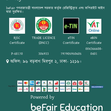
beFair গণপ্রজাতন্ত্রী বাংলাদেশ সরকার কর্তৃক রেজিস্ট্রিকৃত এবং কপিরাইট আইন
দ্বারা সুরক্ষিত।
RJSC
TRADE LICENCE
eTIN
eBIN
Certificate
(DNCC)
Ccertificate
Certificate
004366608-
P-48170
306933
797905950605
0401
অফিস: ৯৬ বড়বাগ মিরপুর ২, ঢাকা- ১২১৬।
Powered by
beFair Education