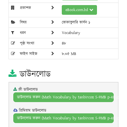
প্রকাশক
eBook.com.bd
বিষয়
ভোকাবুলারি ভার্সন ১
ধরন
Vocabulary
পৃষ্ঠা সংখ্যা
৪৮
ফাইল সাইজ
৮.০৫ MB
ডাউনলোড
ফ্রী ডাউনলোড
ডাউনলোড করুন (Math Vocabulary by tanbircox S-9MB p-48 .pdf)
প্রিমিয়াম ডাউনলোড
ডাউনলোড করুন (Math Vocabulary by tanbircox S-9MB p-48 .pdf)