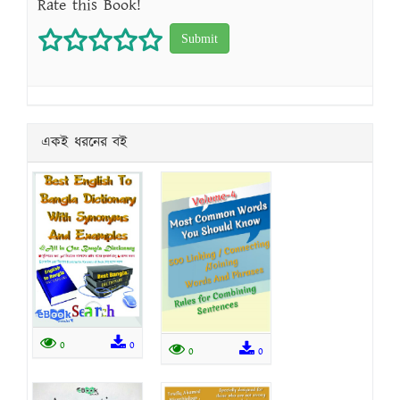
Rate this Book!
1 star
2 stars
3 stars
4 stars
5 stars
একই ধরনের বই
0
0
0
0