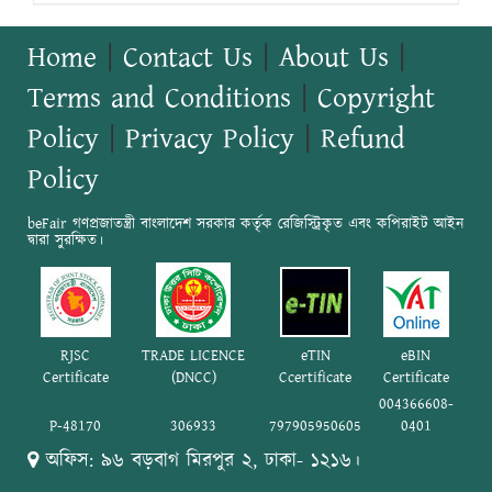
Home
|
Contact Us
|
About Us
|
Terms and Conditions
|
Copyright
Policy
|
Privacy Policy
|
Refund
Policy
beFair গণপ্রজাতন্ত্রী বাংলাদেশ সরকার কর্তৃক রেজিস্ট্রিকৃত এবং কপিরাইট আইন
দ্বারা সুরক্ষিত।
RJSC
TRADE LICENCE
eTIN
eBIN
Certificate
(DNCC)
Ccertificate
Certificate
004366608-
P-48170
306933
797905950605
0401
অফিস: ৯৬ বড়বাগ মিরপুর ২, ঢাকা- ১২১৬।