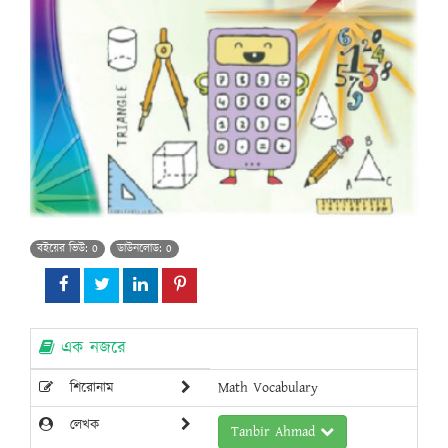
বইয়ের ভিউ: 0
ডাউনলোড: 0
এক নজরে
শিরোনাম
Math Vocabulary
লেখক
Tanbir Ahmad