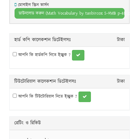
মোবাইল স্ক্রিন ভার্সন
ডাউনলোড করুন (Math Vocabulary by tanbircox S-9MB p-48 .pdf)
হার্ড কপি কালেকশান ডিটেইলসঃ
টাকা
আপনি কি হার্ডকপি নিতে ই্চ্ছুক ?
টিউটোরিয়াল কালেকশান ডিটেইলসঃ
টাকা
আপনি কি টিউটোরিয়াল নিতে ই্চ্ছুক ?
রেটিং ও রিভিউ