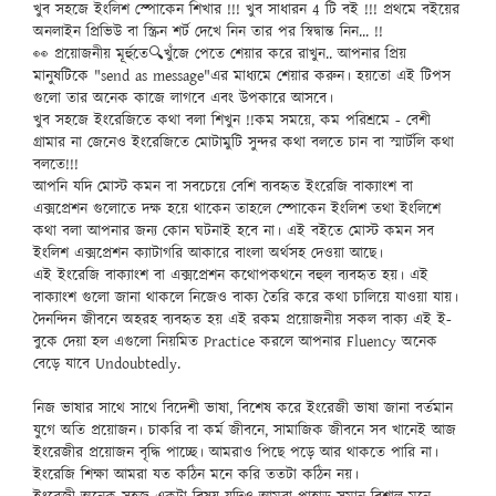
খুব সহজে ইংলিশ স্পোকেন শিখার !!! খুব সাধারন 4 টি বই !!! প্রথমে বইয়ের
অনলাইন প্রিভিউ বা স্ক্রিন শর্ট দেখে নিন তার পর স্বিদ্বান্ত নিন... !!
👀 প্রয়োজনীয় মূর্হুতে🔍খুঁজে পেতে শেয়ার করে রাখুন.. আপনার প্রিয়
মানুষটিকে "send as message"এর মাধ্যমে শেয়ার করুন। হয়তো এই টিপস
গুলো তার অনেক কাজে লাগবে এবং উপকারে আসবে।
খুব সহজে ইংরেজিতে কথা বলা শিখুন !!কম সময়ে, কম পরিশ্রমে - বেশী
গ্রামার না জেনেও ইংরেজিতে মোটামুটি সুন্দর কথা বলতে চান বা স্মার্টলি কথা
বলতে!!!
আপনি যদি মোস্ট কমন বা সবচেয়ে বেশি ব্যবহৃত ইংরেজি বাক্যাংশ বা
এক্সপ্রেশন গুলোতে দক্ষ হয়ে থাকেন তাহলে স্পোকেন ইংলিশ তথা ইংলিশে
কথা বলা আপনার জন্য কোন ঘটনাই হবে না। এই বইতে মোস্ট কমন সব
ইংলিশ এক্সপ্রেশন ক্যাটাগরি আকারে বাংলা অর্থসহ দেওয়া আছে।
এই ইংরেজি বাক্যাংশ বা এক্সপ্রেশন কথোপকথনে বহুল ব্যবহৃত হয়। এই
বাক্যাংশ গুলো জানা থাকলে নিজেও বাক্য তৈরি করে কথা চালিয়ে যাওয়া যায়।
দৈনন্দিন জীবনে অহরহ ব্যবহৃত হয় এই রকম প্রয়োজনীয় সকল বাক্য এই ই-
বুকে দেয়া হল এগুলো নিয়মিত Practice করলে আপনার Fluency অনেক
বেড়ে যাবে Undoubtedly.
নিজ ভাষার সাথে সাথে বিদেশী ভাষা, বিশেষ করে ইংরেজী ভাষা জানা বর্তমান
যুগে অতি প্রয়োজন। চাকরি বা কর্ম জীবনে, সামাজিক জীবনে সব খানেই আজ
ইংরেজীর প্রয়োজন বৃদ্ধি পাচ্ছে। আমরাও পিছে পড়ে আর থাকতে পারি না।
ইংরেজি শিক্ষা আমরা যত কঠিন মনে করি ততটা কঠিন নয়।