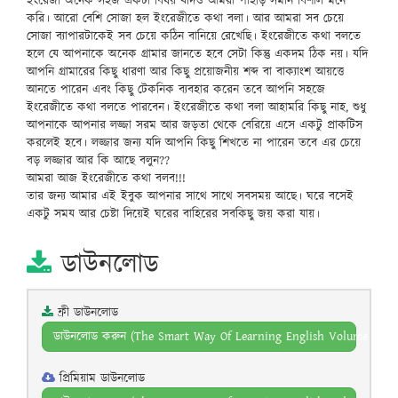
ইংরেজী অনেক সহজ একটা বিষয় যদিও আমরা পাহাড় সমান বিশাল মনে
করি। আরো বেশি সোজা হল ইংরেজীতে কথা বলা। আর আমরা সব চেয়ে
সোজা ব্যাপারটাকেই সব চেয়ে কঠিন বানিয়ে রেখেছি। ইংরেজীতে কথা বলতে
হলে যে আপনাকে অনেক গ্রামার জানতে হবে সেটা কিন্তু একদম ঠিক নয়। যদি
আপনি গ্রামারের কিছু ধারণা আর কিছু প্রয়োজনীয় শব্দ বা বাক্যাংশ আয়ত্তে
আনতে পারেন এবং কিছু টেকনিক ব্যবহার করেন তবে আপনি সহজে
ইংরেজীতে কথা বলতে পারবেন। ইংরেজীতে কথা বলা আহামরি কিছু নাহ, শুধু
আপনাকে আপনার লজ্জা সরম আর জড়তা থেকে বেরিয়ে এসে একটু প্রাকটিস
করলেই হবে। লজ্জার জন্য যদি আপনি কিছু শিখতে না পারেন তবে এর চেয়ে
বড় লজ্জার আর কি আছে বলুন??
আমরা আজ ইংরেজীতে কথা বলব!!!
তার জন্য আমার এই ইবুক আপনার সাথে সাথে সবসময় আছে। ঘরে বসেই
একটু সময আর চেষ্টা দিয়েই ঘরের বাহিরের সবকিছু জয় করা যায়।
ডাউনলোড
ফ্রী ডাউনলোড
ডাউনলোড করুন (The Smart Way Of Learning English Volume 2.pdf
প্রিমিয়াম ডাউনলোড