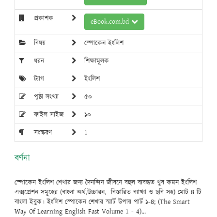
প্রকাশক
eBook.com.bd
বিষয়
স্পোকেন ইংলিশ
ধরন
শিক্ষামূলক
ট্যাগ
ইংলিশ
পৃষ্ঠা সংখ্যা
৫০
ফাইল সাইজ
১০
সংস্করণ
1
বর্ণনা
স্পোকেন ইংলিশ শেখার জন্য দৈনন্দিন জীবনে বহুল ব্যবহৃত খুব কমন ইংলিশ
এক্সপ্রেশন সমূহের (বাংলা অর্থ,উচ্চারন, বিস্তারিত ব্যাখ্যা ও ছবি সহ) মোট ৪ টি
বাংলা ইবুক। ইংলিশ স্পোকেন শেখার স্মার্ট উপায় পার্ট ১-৪; (The Smart
Way Of Learning English Fast Volume 1 - 4)...