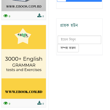
0
0
গ্রাহক হউন
সম্পন্ন করুন
0
0