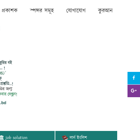
প্রকাশক
স্পন্সর সমূহ
যোগাযোগ
কুরআন
job solution
লার্ন ইংলিশ