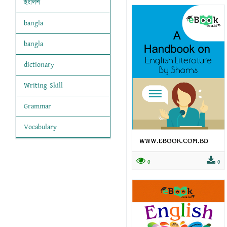
ইংলিশ
bangla
bangla
dictionary
Writing Skill
Grammar
Vocabulary
0
0