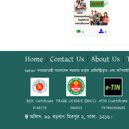
0
0
Home
|
Contact Us
|
About Us
|
beFair গণপ্রজাতন্ত্রী বাংলাদেশ সরকার কর্তৃক রেজিস্ট্রিকৃত এবং কপিরাই
RJSC Certificate
TRADE LICENCE (DNCC)
eTIN Ccertificate
P-48170
306933
797905950605
অফিস: ৯৬ বড়বাগ মিরপুর ২, ঢাকা- ১২১৬।