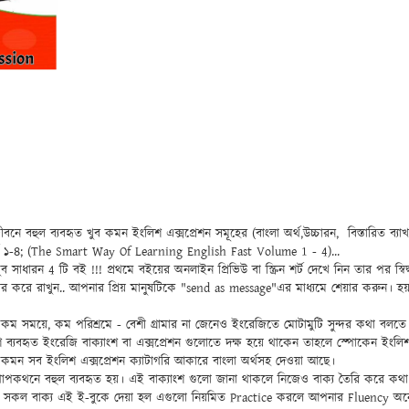
বনে বহুল ব্যবহৃত খুব কমন ইংলিশ এক্সপ্রেশন সমূহের (বাংলা অর্থ,উচ্চারন, বিস্তারিত ব্যা
ার্ট ১-৪; (The Smart Way Of Learning English Fast Volume 1 - 4)...
াধারন 4 টি বই !!! প্রথমে বইয়ের অনলাইন প্রিভিউ বা স্ক্রিন শর্ট দেখে নিন তার পর স্বিদ্বান
শেয়ার করে রাখুন.. আপনার প্রিয় মানুষটিকে "send as message"এর মাধ্যমে শেয়ার কর
ম সময়ে, কম পরিশ্রমে - বেশী গ্রামার না জেনেও ইংরেজিতে মোটামুটি সুন্দর কথা বলতে চা
 ব্যবহৃত ইংরেজি বাক্যাংশ বা এক্সপ্রেশন গুলোতে দক্ষ হয়ে থাকেন তাহলে স্পোকেন ইং
মন সব ইংলিশ এক্সপ্রেশন ক্যাটাগরি আকারে বাংলা অর্থসহ দেওয়া আছে।
োপকথনে বহুল ব্যবহৃত হয়। এই বাক্যাংশ গুলো জানা থাকলে নিজেও বাক্য তৈরি করে কথা চা
 সকল বাক্য এই ই-বুকে দেয়া হল এগুলো নিয়মিত Practice করলে আপনার Fluency অন