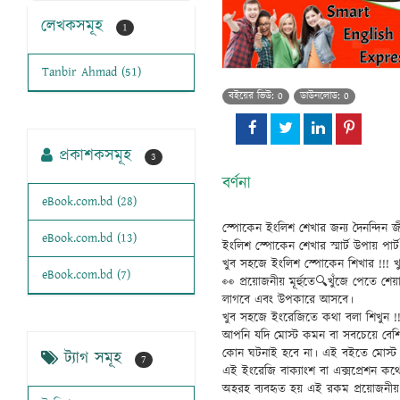
লেখকসমূহ
1
Tanbir Ahmad (51)
বইয়ের ভিউ: 0
ডাউনলোড: 0
প্রকাশকসমূহ
3
বর্ণনা
eBook.com.bd (28)
স্পোকেন ইংলিশ শেখার জন্য দৈনন্দিন জী
eBook.com.bd (13)
ইংলিশ স্পোকেন শেখার স্মার্ট উপায় প
খুব সহজে ইংলিশ স্পোকেন শিখার !!! খুব স
eBook.com.bd (7)
👀 প্রয়োজনীয় মূর্হুতে🔍খুঁজে পেতে 
লাগবে এবং উপকারে আসবে।
খুব সহজে ইংরেজিতে কথা বলা শিখুন !!ক
আপনি যদি মোস্ট কমন বা সবচেয়ে বেশি
কোন ঘটনাই হবে না। এই বইতে মোস্ট ক
ট্যাগ সমূহ
7
এই ইংরেজি বাক্যাংশ বা এক্সপ্রেশন কথ
অহরহ ব্যবহৃত হয় এই রকম প্রয়োজনীয়