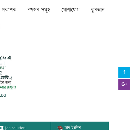
প্রকাশক
স্পন্সর সমূহ
যোগাযোগ
কুরআন
job solution
লার্ন ইংলিশ