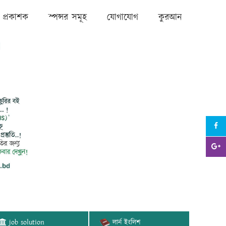
প্রকাশক
স্পন্সর সমূহ
যোগাযোগ
কুরআন
job solution
লার্ন ইংলিশ