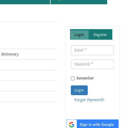
Login
Register
 Dictionary
Remember
Login
Forgot Password?