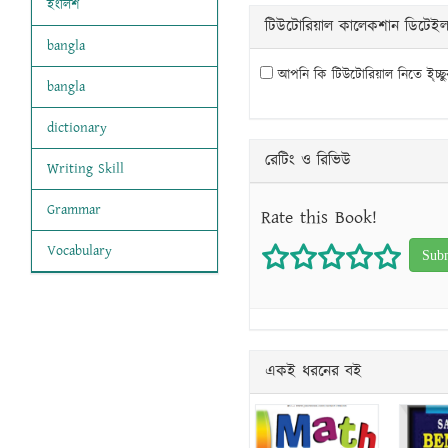
ইংলিশ
টিউটোরিয়াল কালেকশান ডিটেই
bangla
আপনি কি টিউটোরিয়াল নিতে ই্চ্ছ
bangla
dictionary
রেটিং ও রিভিউ
Writing Skill
Grammar
Rate this Book!
Vocabulary
1 star
2 stars
3 stars
4 star
5 s
একই ধরনের বই