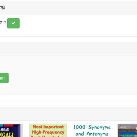
লসঃ
ুক ?
s
tars