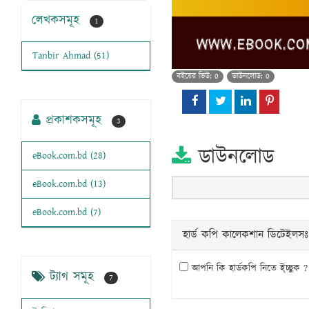
লেখকসমূহ
1
Tanbir Ahmad (51)
বইয়ের ভিউ: 0
ডাউনলোড: 0
প্রকাশকসমূহ
3
ডাউনলোড
eBook.com.bd (28)
eBook.com.bd (13)
eBook.com.bd (7)
হার্ড কপি কালেকশান ডিটেইলসঃ
আপনি কি হার্ডকপি নিতে ই্চ্ছুক ?
ট্যাগ সমূহ
7