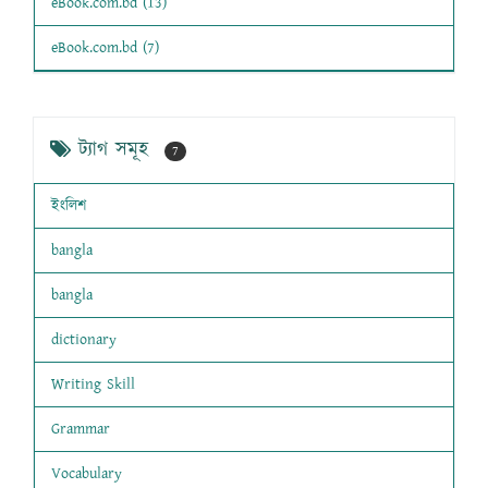
eBook.com.bd (13)
eBook.com.bd (7)
ট্যাগ সমূহ
7
ইংলিশ
bangla
bangla
dictionary
Writing Skill
Grammar
Vocabulary