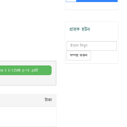
গ্রাহক হউন
সম্পন্ন করুন
e 3 S-12MB p-74 .pdf)
টাকা