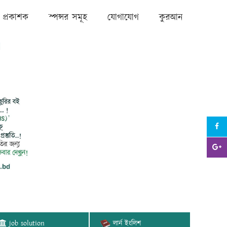
প্রকাশক
স্পন্সর সমূহ
যোগাযোগ
কুরআন
job solution
লার্ন ইংলিশ