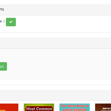
লসঃ
ুক ?
s
tars