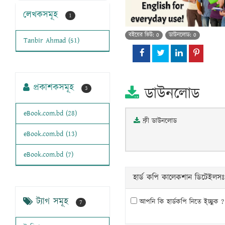
লেখকসমূহ
1
বইয়ের ভিউ: 0
ডাউনলোড: 0
Tanbir Ahmad (51)
প্রকাশকসমূহ
ডাউনলোড
3
eBook.com.bd (28)
ফ্রী ডাউনলোড
eBook.com.bd (13)
eBook.com.bd (7)
হার্ড কপি কালেকশান ডিটেইলসঃ
ট্যাগ সমূহ
আপনি কি হার্ডকপি নিতে ই্চ্ছুক ?
7