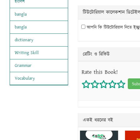
ইংলিশ
টিউটোরিয়াল কালেকশান ডিটেই
bangla
bangla
আপনি কি টিউটোরিয়াল নিতে ই্চ্ছ
dictionary
Writing Skill
রেটিং ও রিভিউ
Grammar
Rate this Book!
Vocabulary
1 star
2 stars
3 stars
4 star
5 s
একই ধরনের বই