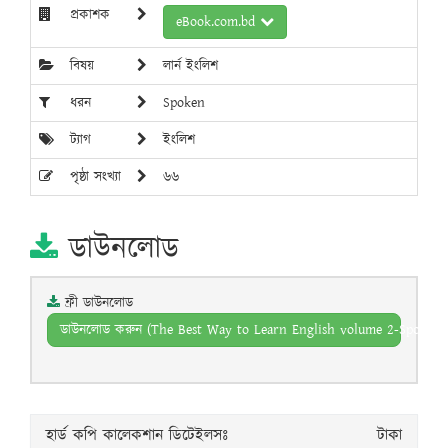
প্রকাশক
eBook.com.bd
বিষয়
লার্ন ইংলিশ
ধরন
Spoken
ট্যাগ
ইংলিশ
পৃষ্ঠা সংখ্যা
৬৬
ডাউনলোড
ফ্রী ডাউনলোড
ডাউনলোড করুন (The Best Way to Learn English volume 2-Spoken 
হার্ড কপি কালেকশান ডিটেইলসঃ
টাকা