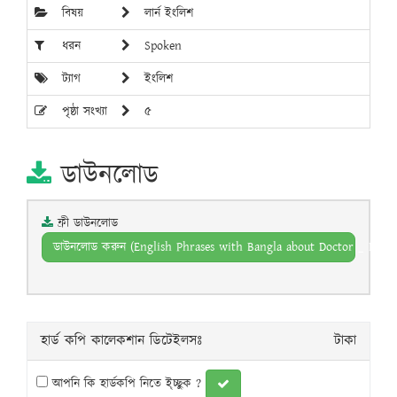
বিষয়
লার্ন ইংলিশ
ধরন
Spoken
ট্যাগ
ইংলিশ
পৃষ্ঠা সংখ্যা
৫
ডাউনলোড
ফ্রী ডাউনলোড
ডাউনলোড করুন (English Phrases with Bangla about Doctor _ Nursi
হার্ড কপি কালেকশান ডিটেইলসঃ
টাকা
আপনি কি হার্ডকপি নিতে ই্চ্ছুক ?