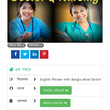
বইয়ের ভিউ: 0
ডাউনলোড: 0
এক নজরে
শিরোনাম
English Phrases with Bangla about Doctor _ Nu
লেখক
Tanbir Ahmad
প্রকাশক
eBook.com.bd