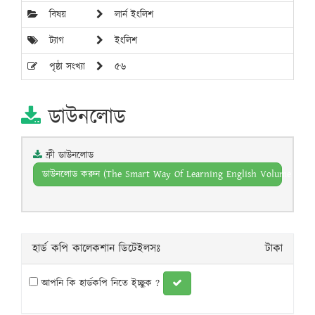
বিষয়
লার্ন ইংলিশ
ট্যাগ
ইংলিশ
পৃষ্ঠা সংখ্যা
৫৬
ডাউনলোড
ফ্রী ডাউনলোড
ডাউনলোড করুন (The Smart Way Of Learning English Volume 2 S-1
হার্ড কপি কালেকশান ডিটেইলসঃ
টাকা
আপনি কি হার্ডকপি নিতে ই্চ্ছুক ?