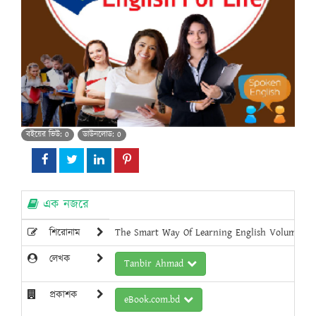
বইয়ের ভিউ: 0
ডাউনলোড: 0
এক নজরে
শিরোনাম
The Smart Way Of Learning English Volume
লেখক
Tanbir Ahmad
প্রকাশক
eBook.com.bd