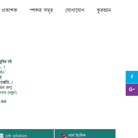
প্রকাশক
স্পন্সর সমূহ
যোগাযোগ
কুরআন
job solution
লার্ন ইংলিশ