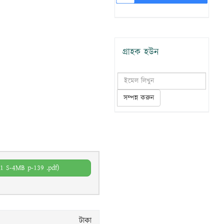
গ্রাহক হউন
সম্পন্ন করুন
1 S-4MB p-139 .pdf)
টাকা