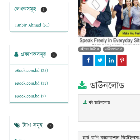
লেখকসমূহ
1
Tanbir Ahmad (51)
বইয়ের ভিউ: 0
ডাউনলোড: 0
প্রকাশকসমূহ
3
eBook.com.bd (28)
ডাউনলোড
eBook.com.bd (13)
eBook.com.bd (7)
ফ্রী ডাউনলোড
ট্যাগ সমূহ
7
হার্ড কপি কালেকশান ডিটেইলসঃ