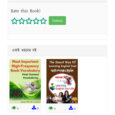
Rate this Book!
1 star
2 stars
3 stars
4 stars
5 stars
একই ধরনের বই
0
0
0
0