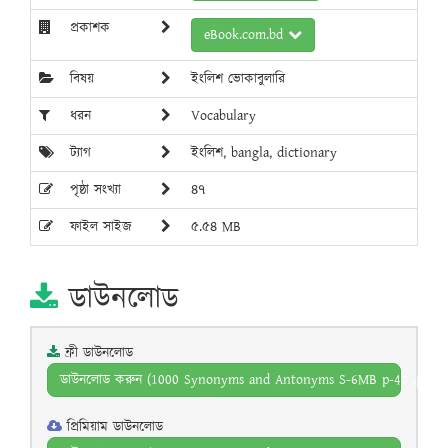
প্রকাশক
eBook.com.bd
বিষয়
ইংলিশ ভোকাবুলারি
ধরন
Vocabulary
ট্যাগ
ইংলিশ, bangla, dictionary
পৃষ্ঠা সংখ্যা
৪৭
ফাইল সাইজ
৫.৫৪ MB
ডাউনলোড
ফ্রী ডাউনলোড
ডাউনলোড করুন (1000 Synonyms and Antonyms S-6MB p-47 .pdf)
প্রিমিয়াম ডাউনলোড